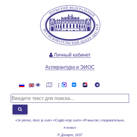
Личный кабинет
Аспирантура и ЭИОС
|
«Je pense, donc je suis» «Cogito ergo sum»
«Я мыслю, следовательно,
я есмь»
Р. Декарт, 1637