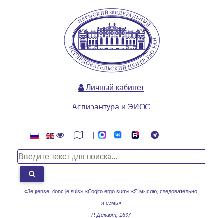
Личный кабинет
Аспирантура и ЭИОС
|
«Je pense, donc je suis» «Cogito ergo sum»
«Я мыслю, следовательно,
я есмь»
Р. Декарт, 1637