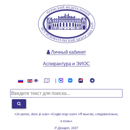
Личный кабинет
Аспирантура и ЭИОС
|
«Je pense, donc je suis» «Cogito ergo sum»
«Я мыслю, следовательно,
я есмь»
Р. Декарт, 1637