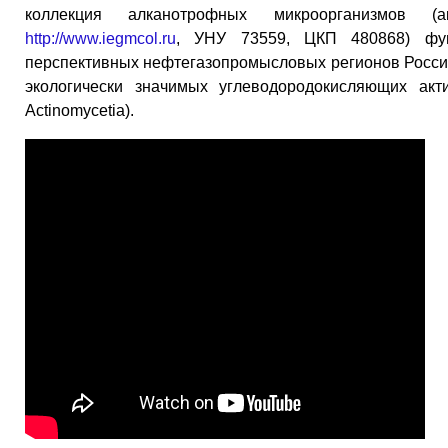
коллекция алканотрофных микроорганизмо
http://www.iegmcol.ru
, УНУ 73559, ЦКП 480868) фу
перспективных нефтегазопромысловых регионов Росси
экологически значимых углеводородокисляющих акт
Actinomycetia).