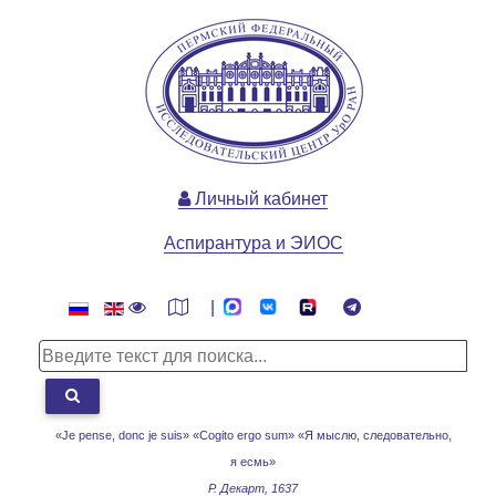
Личный кабинет
Аспирантура и ЭИОС
|
«Je pense, donc je suis» «Cogito ergo sum»
«Я мыслю, следовательно,
я есмь»
Р. Декарт, 1637