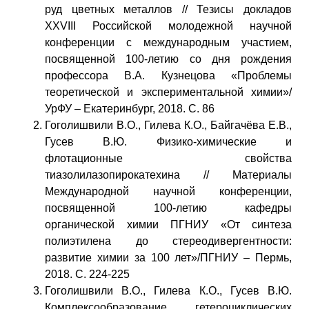
руд цветных металлов // Тезисы докладов
XXVIII Российской молодежной научной
конференции с международным участием,
посвященной 100-летию со дня рождения
профессора В.А. Кузнецова «Проблемы
теоретической и экспериментальной химии»/
УрФУ – Екатеринбург, 2018. С. 86
Гоголишвили В.О., Гилева К.О., Байгачёва Е.В.,
Гусев В.Ю. Физико-химические и
флотационные свойства
тиазолилазопирокатехина // Материалы
Международной научной конференции,
посвященной 100-летию кафедры
органической химии ПГНИУ «От синтеза
полиэтилена до стереодивергентности:
развитие химии за 100 лет»/ПГНИУ – Пермь,
2018. С. 224-225
Гоголишвили В.О., Гилева К.О., Гусев В.Ю.
Комплексообразование гетероциклических