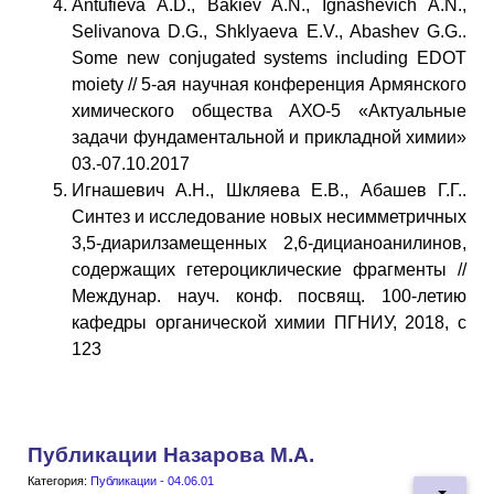
Antufieva A.D., Bakiev A.N., Ignashevich A.N.,
Selivanova D.G., Shklyaeva E.V., Abashev G.G..
Some new conjugated systems including EDOT
moiety // 5-ая научная конференция Армянского
химического общества АХО-5 «Актуальные
задачи фундаментальной и прикладной химии»
03.-07.10.2017
Игнашевич А.Н., Шкляева Е.В., Абашев Г.Г..
Синтез и исследование новых несимметричных
3,5-диарилзамещенных 2,6-дицианоанилинов,
содержащих гетероциклические фрагменты //
Междунар. науч. конф. посвящ. 100-летию
кафедры органической химии ПГНИУ, 2018, с
123
Публикации Назарова М.А.
Категория:
Публикации - 04.06.01