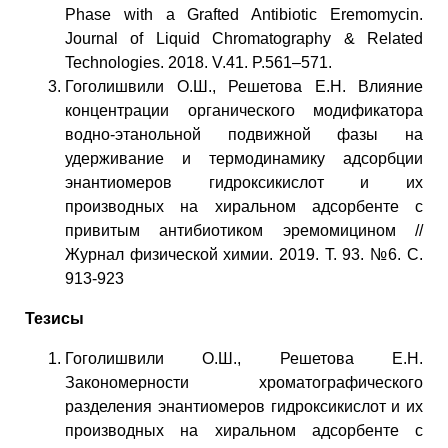
Phase with a Grafted Antibiotic Eremomycin.
Journal of Liquid Chromatography & Related
Technologies. 2018. V.41. P.561–571.
Гоголишвили О.Ш., Решетова Е.Н. Влияние
концентрации органического модификатора
водно-этанольной подвижной фазы на
удерживание и термодинамику адсорбции
энантиомеров гидроксикислот и их
производных на хиральном адсорбенте с
привитым антибиотиком эремомицином //
Журнал физической химии. 2019. Т. 93. №6. С.
913-923
Тезисы
Гоголишвили О.Ш., Решетова Е.Н.
Закономерности хроматографического
разделения энантиомеров гидроксикислот и их
производных на хиральном адсорбенте с