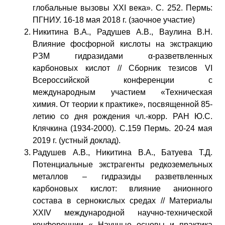
глобальные вызовы XXI века». C. 252. Пермь:
ПГНИУ. 16-18 мая 2018 г. (заочное участие)
Никитина В.А., Радушев А.В., Ваулина В.Н.
Влияние фосфорной кислоты на экстракцию
РЗМ гидразидами α-разветвленных
карбоновых кислот // Сборник тезисов VI
Всероссийской конференции с
международным участием «Техническая
химия. От теории к практике», посвященной 85-
летию со дня рождения чл.-корр. РАН Ю.С.
Клячкина (1934-2000). С.159 Пермь. 20-24 мая
2019 г. (устный доклад).
Радушев А.В., Никитина В.А., Батуева Т.Д.
Потенциальные экстрагенты редкоземельных
металлов – гидразиды разветвленных
карбоновых кислот: влияние анионного
состава в сернокислых средах // Материалы
XXIV международной научно-технической
конференции « Научные основы и практика