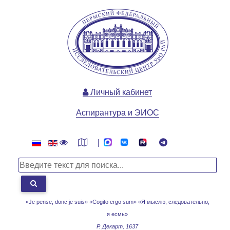
Личный кабинет
Аспирантура и ЭИОС
|
«Je pense, donc je suis» «Cogito ergo sum»
«Я мыслю, следовательно,
я есмь»
Р. Декарт, 1637