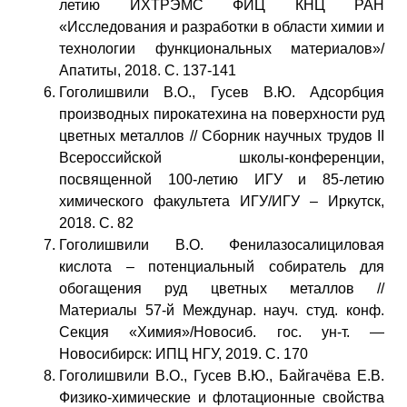
летию ИХТРЭМС ФИЦ КНЦ РАН
«Исследования и разработки в области химии и
технологии функциональных материалов»/
Апатиты, 2018. С. 137-141
Гоголишвили В.О., Гусев В.Ю. Адсорбция
производных пирокатехина на поверхности руд
цветных металлов // Сборник научных трудов II
Всероссийской школы-конференции,
посвященной 100-летию ИГУ и 85-летию
химического факультета ИГУ/ИГУ – Иркутск,
2018. С. 82
Гоголишвили В.О. Фенилазосалициловая
кислота – потенциальный собиратель для
обогащения руд цветных металлов //
Материалы 57-й Междунар. науч. студ. конф.
Секция «Химия»/Новосиб. гос. ун-т. —
Новосибирск: ИПЦ НГУ, 2019. С. 170
Гоголишвили В.О., Гусев В.Ю., Байгачёва Е.В.
Физико-химические и флотационные свойства