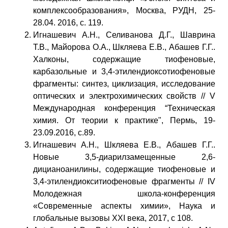
комплексообразования», Москва, РУДН, 25-
28.04. 2016, с. 119.
Игнашевич А.Н., Селиванова Д.Г., Шаврина
Т.В., Майорова О.А., Шкляева Е.В., Абашев Г.Г..
Халконы, содержащие тиофеновые,
карбазольные и 3,4-этилендиоксотиофеновые
фрагменты: синтез, циклизация, исследование
оптических и электрохимических свойств // V
Международная конференция “Техническая
химия. От теории к практике", Пермь, 19-
23.09.2016, с.89.
Игнашевич А.Н., Шкляева Е.В., Абашев Г.Г..
Новые 3,5-диарилзамещенные 2,6-
дицианоанилины, содержащие тиофеновые и
3,4-этилендиокситиофеновые фрагменты // IV
Молодежная школа-конференция
«Современные аспекты химии», Наука и
глобальные вызовы XXI века, 2017, с 108.