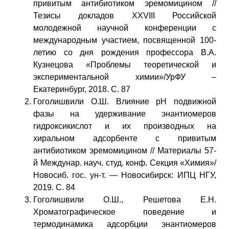
привитым антибиотиком эремомицином //
Тезисы докладов XXVIII Российской
молодежной научной конференции с
международным участием, посвященной 100-
летию со дня рождения профессора В.А.
Кузнецова «Проблемы теоретической и
экспериментальной химии»/УрФУ –
Екатеринбург, 2018. С. 87
Гоголишвили О.Ш. Влияние рН подвижной
фазы на удерживание энантиомеров
гидроксикислот и их производных на
хиральном адсорбенте с привитым
антибиотиком эремомицином // Материалы 57-
й Междунар. науч. студ. конф. Секция «Химия»/
Новосиб. гос. ун-т. — Новосибирск: ИПЦ НГУ,
2019. С. 84
Гоголишвили О.Ш., Решетова Е.Н.
Хроматографическое поведение и
термодинамика адсорбции энантиомеров