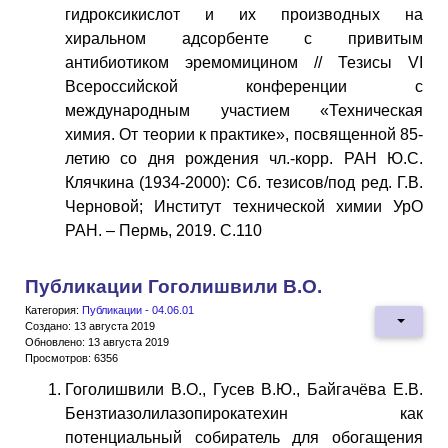
гидроксикислот и их производных на
хиральном адсорбенте с привитым
антибиотиком эремомицином // Тезисы VI
Всероссийской конференции с
международным участием «Техническая
химия. От теории к практике», посвященной 85-
летию со дня рождения чл.-корр. РАН Ю.С.
Клячкина (1934-2000): Сб. тезисов/под ред. Г.В.
Черновой; Институт технической химии УрО
РАН. – Пермь, 2019. С.110
Публикации Гоголишвили В.О.
Категория:
Публикации - 04.06.01
Создано: 13 августа 2019
Обновлено: 13 августа 2019
Просмотров: 6356
Гоголишвили В.О., Гусев В.Ю., Байгачёва Е.В.
Бензтиазолилазопирокатехин как
потенциальный собиратель для обогащения