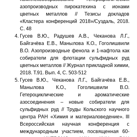
азопроизводных пирокатехина с ионами
цветных металлов // Тезисы докладов
«Кластера конференций 2018»/Суздаль, 2018.
С. 48
Гусев В.Ю., Радушев А.В., Чеканова Л.Г.,
Байгачёва Е.В., Манылова К.О., Гоголишвили
В.О. Азопроизводные фенола и 1-нафтола как
собиратели для флотации сульфидных руд
цветных металлов // Журнал прикладной химии,
2018. Т.91. Вып. 4, С. 503-512
Гусев В.Ю., Чеканова Л.Г., Байгачёва Е.В.,
Манылова К.О., Гоголишвили В.О.
Гетероциклические и ароматические
азосоединения – новые собиратели для
сульфидных руд // Труды Кольского научного
центра РАН «Химия и материаловедение». III
Всероссийская научная конференция с
международным участием, посвященная 60-