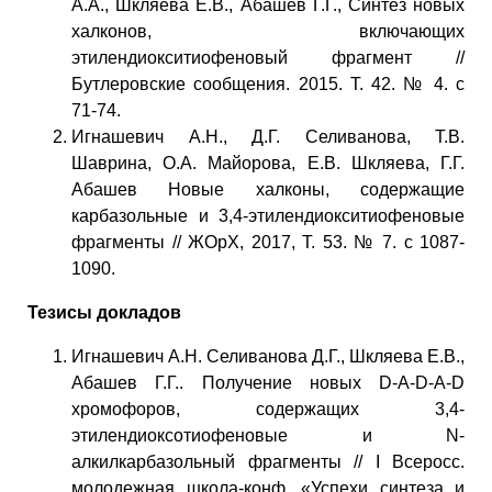
А.А., Шкляева Е.В., Абашев Г.Г., Синтез новых
халконов, включающих
этилендиокситиофеновый фрагмент //
Бутлеровские сообщения. 2015. Т. 42. № 4. c
71-74.
Игнашевич А.Н., Д.Г. Селиванова, Т.В.
Шаврина, О.А. Майорова, Е.В. Шкляева, Г.Г.
Абашев Новые халконы, содержащие
карбазольные и 3,4-этилендиокситиофеновые
фрагменты // ЖОрХ, 2017, Т. 53. № 7. c 1087-
1090.
Тезисы докладов
Игнашевич А.Н. Селиванова Д.Г., Шкляева Е.В.,
Абашев Г.Г.. Получение новых D-A-D-A-D
хромофоров, содержащих 3,4-
этилендиоксотиофеновые и N-
алкилкарбазольный фрагменты // I Всеросс.
молодежная школа-конф. «Успехи синтеза и