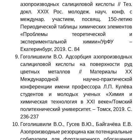
азопроизводных салициловой кислоты // Тез.
докл. XXIX Рос. молодеж. науч. конф. с
междунар. участием, посвящ. 150-летию
Периодической таблицы химических элементов
«Проблемы теоретической и
экспериментальной химии»/УрФУ –
Екатеринбург, 2019. С. 84
Гоголишвили В.О. Адсорбция азопроизводных
салициловой кислоты на поверхности руд
цветных металлов // Материалы XX
Международной научно-практической
конференции имени профессора Л.П. Кулёва
студентов и молодых ученых «Химия и
химическая технология в XXI веке»/Томский
политехнический университет. – Томск, 2019. С.
236-237
Гоголишвили В.О., Гусев В.Ю., Байгачёва Е.В.
Азопроизводные резорцина как потенциальные
собиратели для флотационного обогащения