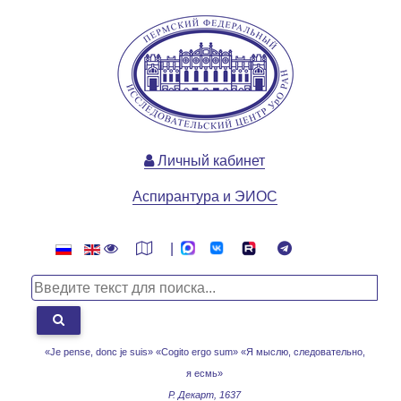
Личный кабинет
Аспирантура и ЭИОС
|
«Je pense, donc je suis» «Cogito ergo sum»
«Я мыслю, следовательно,
я есмь»
Р. Декарт, 1637