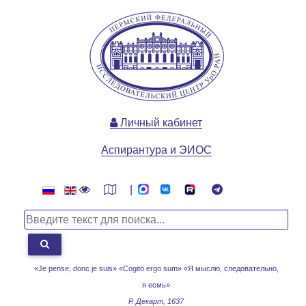
Личный кабинет
Аспирантура и ЭИОС
|
«Je pense, donc je suis» «Cogito ergo sum»
«Я мыслю, следовательно,
я есмь»
Р. Декарт, 1637