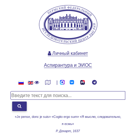
Личный кабинет
Аспирантура и ЭИОС
|
«Je pense, donc je suis» «Cogito ergo sum»
«Я мыслю, следовательно,
я есмь»
Р. Декарт, 1637