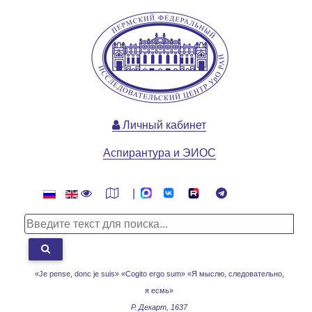
Личный кабинет
Аспирантура и ЭИОС
|
«Je pense, donc je suis» «Cogito ergo sum»
«Я мыслю, следовательно,
я есмь»
Р. Декарт, 1637