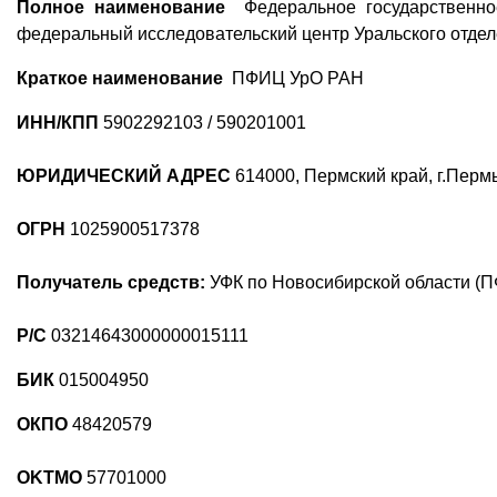
Полное наименование
Федеральное государственн
федеральный исследовательский центр Уральского отдел
Краткое наименование
ПФИЦ УрО РАН
ИНН/КПП
5902292103 / 590201001
ЮРИДИЧЕСКИЙ АДРЕС
614000, Пермский край, г.Пермь
ОГРН
1025900517378
Получатель средств:
УФК по Новосибирской области (П
Р/С
03214643000000015111
БИК
015004950
ОКПО
48420579
OKTMO
57701000