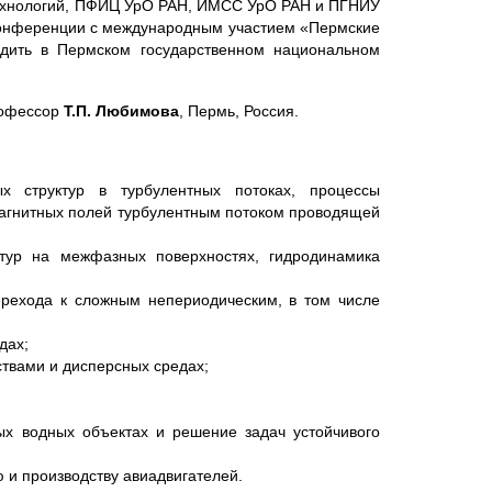
технологий, ПФИЦ УрО РАН, ИМСС УрО РАН и ПГНИУ
 конференции с международным участием «Пермские
одить в Пермском государственном национальном
рофессор
Т.П. Любимова
, Пермь, Россия.
х структур в турбулентных потоках, процессы
магнитных полей турбулентным потоком проводящей
тур на межфазных поверхностях, гидродинамика
ерехода к сложным непериодическим, в том числе
дах;
твами и дисперсных средах;
х водных объектах и решение задач устойчивого
 и производству авиадвигателей.