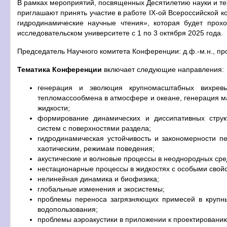
В рамках мероприятий, посвященных Десятилетию науки и 
приглашают принять участие в работе IX-ой Всероссийской
гидродинамические научные чтения», которая будет прох
исследовательском университете с 1 по 3 октября 2025 года.
Председатель Научного комитета Конференции: д.ф.-м.н., п
Тематика Конференции
включает следующие направления:
генерация и эволюция крупномасштабных вихревы
тепломассообмена в атмосфере и океане, генерация 
жидкости;
формирование динамических и диссипативных струк
систем с поверхностями раздела;
гидродинамическая устойчивость и закономерности п
хаотическим, режимам поведения;
акустические и волновые процессы в неоднородных сре
нестационарные процессы в жидкостях с особыми свойс
нелинейная динамика и биофизика;
глобальные изменения и экосистемы;
проблемы переноса загрязняющих примесей в крупны
водопользования;
проблемы аэроакустики в приложении к проектированию