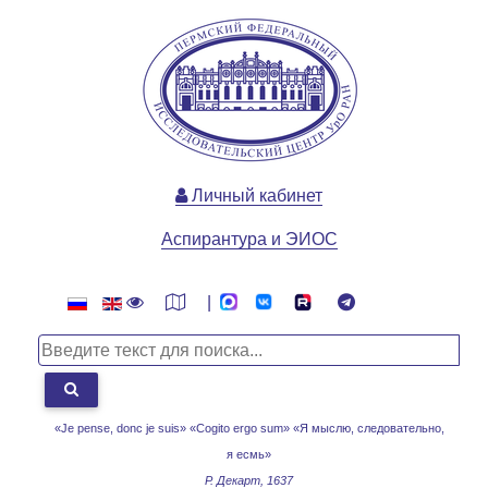
Личный кабинет
Аспирантура и ЭИОС
|
«Je pense, donc je suis» «Cogito ergo sum»
«Я мыслю, следовательно,
я есмь»
Р. Декарт, 1637