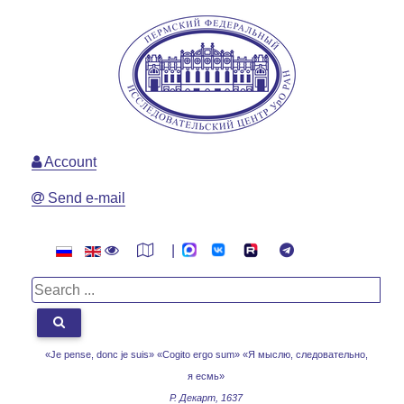
Account
Send e-mail
|
«Je pense, donc je suis» «Cogito ergo sum»
«Я мыслю, следовательно,
я есмь»
Р. Декарт, 1637