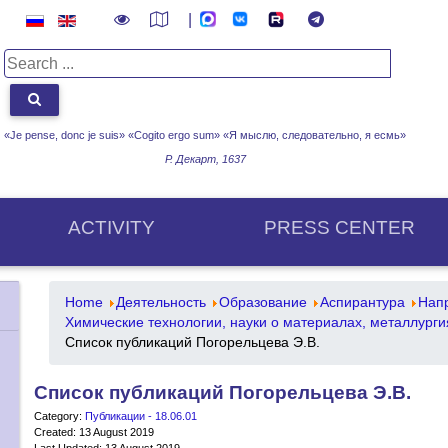
|
«Je pense, donc je suis» «Cogito ergo sum»
«Я мыслю, следовательно, я есмь»
Р. Декарт, 1637
ACTIVITY
PRESS CENTER
Home
Деятельность
Образование
Аспирантура
Напр
Химические технологии, науки о материалах, металлургия
Список публикаций Погорельцева Э.В.
Список публикаций Погорельцева Э.В.
Category:
Публикации - 18.06.01
Created: 13 August 2019
Last Updated: 13 August 2019