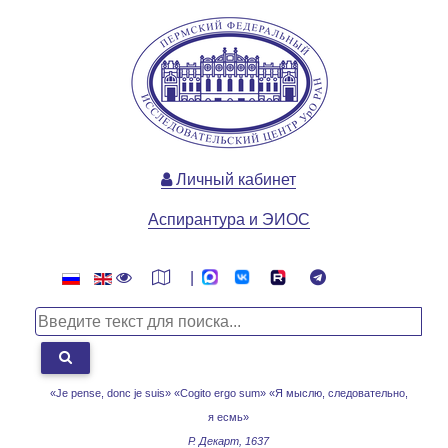
Личный кабинет
Аспирантура и ЭИОС
|
«Je pense, donc je suis» «Cogito ergo sum»
«Я мыслю, следовательно,
я есмь»
Р. Декарт, 1637