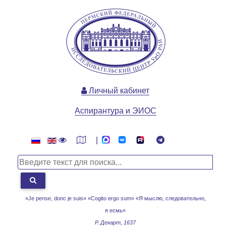
Личный кабинет
Аспирантура и ЭИОС
|
«Je pense, donc je suis» «Cogito ergo sum»
«Я мыслю, следовательно,
я есмь»
Р. Декарт, 1637