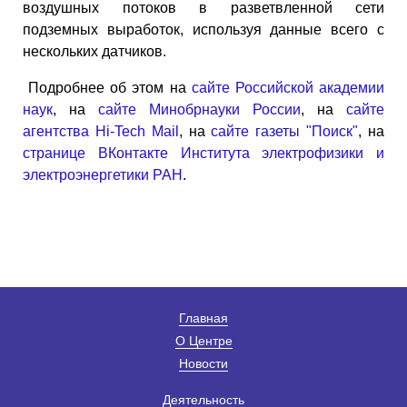
воздушных потоков в разветвленной сети
подземных выработок, используя данные всего с
нескольких датчиков.
Подробнее об этом на
сайте Российской академии
наук
, на
сайте Минобрнауки России
, на
сайте
агентства Hi-Tech Mail
, на
сайте газеты "Поиск"
, на
странице ВКонтакте Института электрофизики и
электроэнергетики РАН
.
Главная
О Центре
Новости
Деятельность