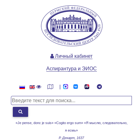
Личный кабинет
Аспирантура и ЭИОС
|
«Je pense, donc je suis» «Cogito ergo sum»
«Я мыслю, следовательно,
я есмь»
Р. Декарт, 1637