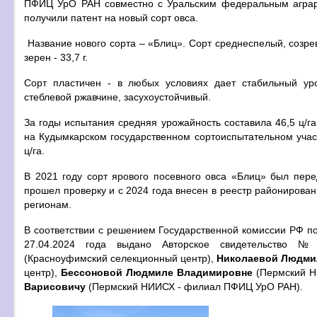
ПФИЦ УрО РАН совместно с Уральским федеральным аграр
получили патент на новый сорт овса.
Название нового сорта – «Блиц». Сорт среднеспелый, созре
зерен - 33,7 г.
Сорт пластичен - в любых условиях дает стабильный уро
стеблевой ржавчине, засухоустойчивый.
За годы испытания средняя урожайность составила 46,5 ц/га,
на Кудымкарском государственном сортоиспытательном учас
ц/га.
В 2021 году сорт ярового посевного овса «Блиц» был пере
прошел проверку и с 2024 года внесен в реестр районирова
регионам.
В соответствии с решением Государственной комиссии РФ п
27.04.2024 года выдано Авторское свидетельство
(Красноуфимский селекционный центр),
Николаевой Людми
центр),
Бессоновой Людмиле Владимировне
(Пермский Н
Варисовичу
(Пермский НИИСХ - филиал ПФИЦ УрО РАН).