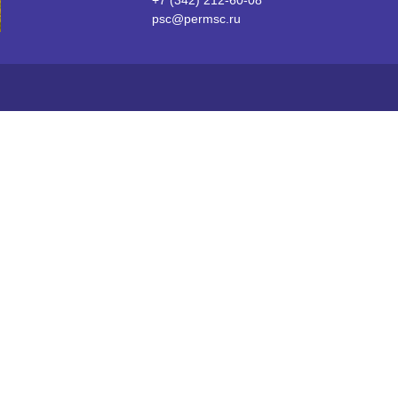
+7 (342) 212-60-08
psc@permsc.ru