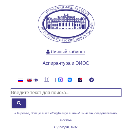
Личный кабинет
Аспирантура и ЭИОС
|
«Je pense, donc je suis» «Cogito ergo sum»
«Я мыслю, следовательно,
я есмь»
Р. Декарт, 1637