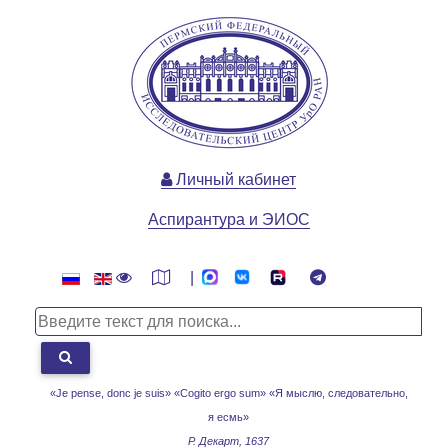
Личный кабинет
Аспирантура и ЭИОС
|
«Je pense, donc je suis» «Cogito ergo sum»
«Я мыслю, следовательно,
я есмь»
Р. Декарт, 1637