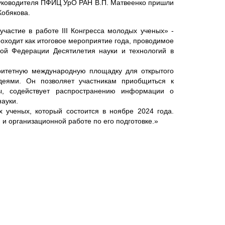
уководителя ПФИЦ УрО РАН В.П. Матвеенко пришли
Кобякова.
частие в работе III Конгресса молодых ученых» -
оходит как итоговое мероприятие года, проводимое
кой Федерации Десятилетия науки и технологий в
оритетную международную площадку для открытого
еями. Он позволяет участникам приобщиться к
, содействует распространению информации о
науки.
 ученых, который состоится в ноябре 2024 года.
и организационной работе по его подготовке.»