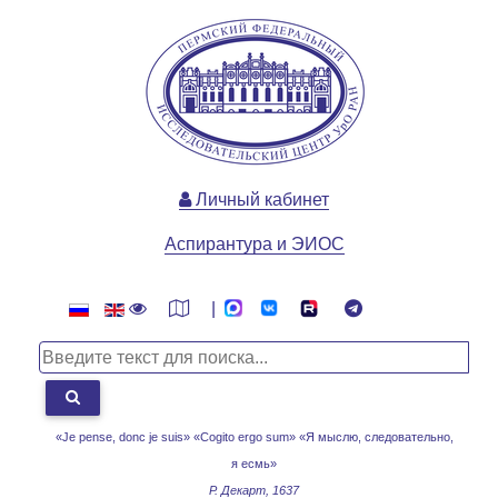
Личный кабинет
Аспирантура и ЭИОС
|
«Je pense, donc je suis» «Cogito ergo sum»
«Я мыслю, следовательно,
я есмь»
Р. Декарт, 1637