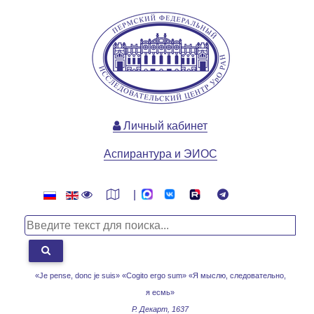
Личный кабинет
Аспирантура и ЭИОС
|
«Je pense, donc je suis» «Cogito ergo sum»
«Я мыслю, следовательно,
я есмь»
Р. Декарт, 1637