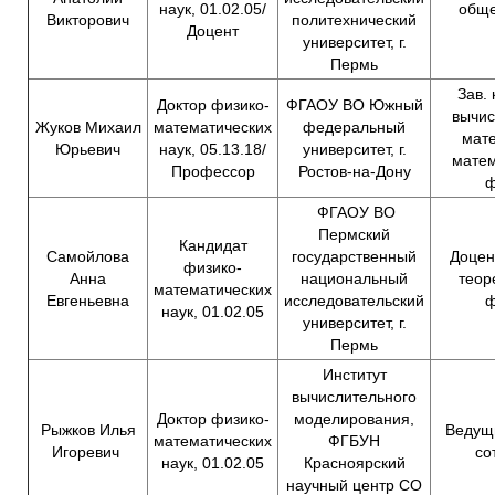
наук, 01.02.05/
обще
Викторович
политехнический
Доцент
университет, г.
Пермь
Зав.
Доктор физико-
ФГАОУ ВО Южный
вычис
Жуков Михаил
математических
федеральный
мате
Юрьевич
наук, 05.13.18/
университет, г.
матем
Профессор
Ростов-на-Дону
ф
ФГАОУ ВО
Пермский
Кандидат
Самойлова
государственный
Доцен
физико-
Анна
национальный
теор
математических
Евгеньевна
исследовательский
ф
наук, 01.02.05
университет, г.
Пермь
Институт
вычислительного
Доктор физико-
моделирования,
Рыжков Илья
Ведущ
математических
ФГБУН
Игоревич
со
наук, 01.02.05
Красноярский
научный центр СО