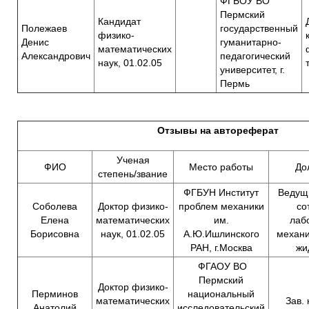
ФГБОУ ВО
Пермский
Кандидат
Полежаев
государственный
физико-
Денис
гуманитарно-
математических
Александрович
педагогический
наук, 01.02.05
университет, г.
Пермь
Отзывы на автореферат
Ученая
ФИО
Место работы
До
степень/звание
ФГБУН Институт
Ведущ
Соболева
Доктор физико-
проблем механики
со
Елена
математических
им.
лаб
Борисовна
наук, 01.02.05
А.Ю.Ишлинского
механи
РАН, г.Москва
жи
ФГАОУ ВО
Пермский
Доктор физико-
Перминов
национальный
математических
Зав.
Анатолий
исследовательский