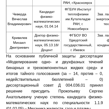
РАН, г.Красноярск
ФГБУН Институт
Кандидат
Чеверда
теплофизики
Зав. л
физико-
Вячеслав
им.Кутателадзе
энерго
математических
Владимирович
РАН, г.
тех
наук, 01.04.14
Новосибирск
Доктор физико-
ФГБОУ ВО
Зав. л
Кривилев
математических
Удмуртский
ф
Михаил
наук, 05.13.18/
государственный,
конден
Дмитриевич
Доцент
г. Ижевск
На основании публичной защиты диссертации
«Моделирование одно- и двухфазных течений
бинарных и трехкомпонентных жидких сред» и
итогов тайного голосования (за – 14, против – 0,
недействительных бюллетеней – 0)
диссертационный совет Д 004.036.01 принял
решение присудить Прокопьеву Сергею
Анатольевичу ученую степень кандидата физико-
математических наук по специальности 1.1.9
(01.02.05) – Механика жидкости, газа и плазмы.