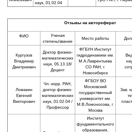
наук, 01.02.04
Отзывы на автореферат
Ученая
ФИО
Место работы
Дол
степень/звание
ФГБУН Институт
Доктор физико-
Кургузов
гидродинамики им.
Ве
математических
Владимир
М.А.Лаврентьева
на
наук, 05.13.18/
Дмитриевич
СО РАН, г.
сот
Доцент
Новосибирск
ФГБОУ ВО
Чл.-корр. РАН,
Московский
Ломакин
доктор физико-
Зав. 
государственный
Евгений
математических
т
университет им.
Викторович
наук, 01.02.04 /
плас
М.В.Ломоносова, г.
Профессор
Москва
Институт
фундаментального
образования,