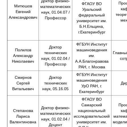
Доктор физико-
Про
ФГАОУ ВО
Митюшов
математических
ка
Уральский
Евгений
наук, 01.04.07 /
теоре
федеральный
Александрович
Профессор
ме
университет им.
Б.Н.Ельцина,
г.Екатеринбург
ФГБУН Институт
Доктор
Полилов
машиноведения
технических
Главны
Александр
им.
наук, 01.02.04 /
сот
Николаевич
А.А.Благонравова
Профессор
РАН, г. Москва
ФГБУН Институт
Смирнов
Доктор
машиноведения
Сергей
технических
Ди
УрО РАН, г.
Витальевич
наук, 05.16.05
Екатеринбург
ФГАОУ ВО
Самарский
Про
Доктор физико-
Степанова
национальный
ка
математических
Лариса
исследовательский
матема
наук, 01.02.04 /
Валентиновна
университет им.
модели
Доцент