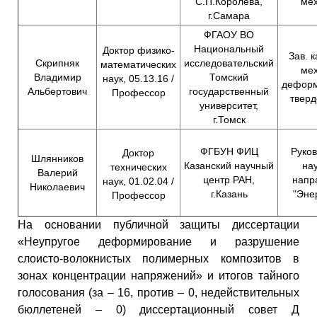
С.П.Королева,
ме
г.Самара
ФГАОУ ВО
Национальный
Доктор физико-
Зав. 
Скрипняк
исследовательский
математических
ме
Владимир
Томский
наук, 05.13.16 /
деформ
Альбертович
государственный
Профессор
тверд
университет,
г.Томск
ФГБУН ФИЦ
Руко
Доктор
Шлянников
Казанский научный
на
технических
Валерий
центр РАН,
напр
наук, 01.02.04 /
Николаевич
г.Казань
"Эне
Профессор
На основании публичной защиты диссертации
«Неупругое деформирование и разрушение
слоисто-волокнистых полимерных композитов в
зонах концентрации напряжений» и итогов тайного
голосования (за – 16, против – 0, недействительных
бюллетеней – 0) диссертационный совет Д