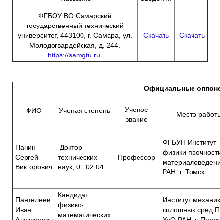
ФГБОУ ВО Самарский
государственный технический
университет, 443100, г. Самара, ул.
Скачать
Скачать
Молодогвардейская, д. 244.
https://samgtu.ru
Официальные оппон
Ученое
ФИО
Ученая степень
Место работ
звание
ФГБУН Институт
Панин
Доктор
физики прочност
Сергей
технических
Профессор
материаловеден
Викторович
наук, 01.02.04
РАН, г. Томск
Кандидат
Пантелеев
Институт механи
физико-
Иван
сплошных сред 
математических
Алексеевич
УрО РАН, г. Перм