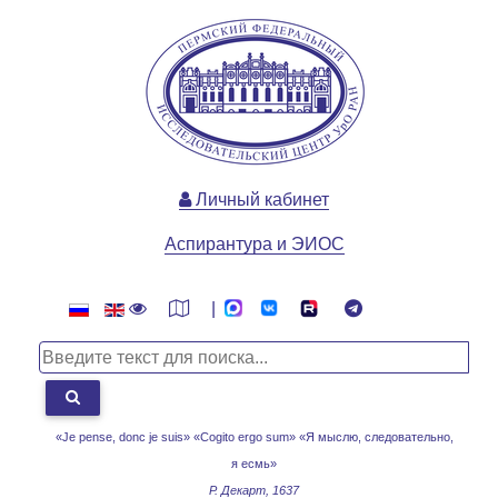
Личный кабинет
Аспирантура и ЭИОС
|
«Je pense, donc je suis» «Cogito ergo sum»
«Я мыслю, следовательно,
я есмь»
Р. Декарт, 1637