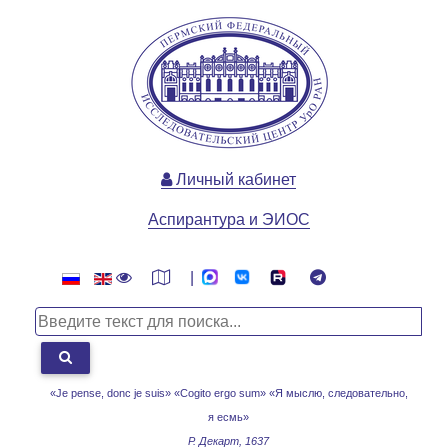
Личный кабинет
Аспирантура и ЭИОС
|
«Je pense, donc je suis» «Cogito ergo sum»
«Я мыслю, следовательно,
я есмь»
Р. Декарт, 1637