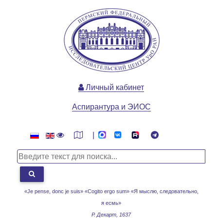
Личный кабинет
Аспирантура и ЭИОС
|
«Je pense, donc je suis» «Cogito ergo sum»
«Я мыслю, следовательно,
я есмь»
Р. Декарт, 1637