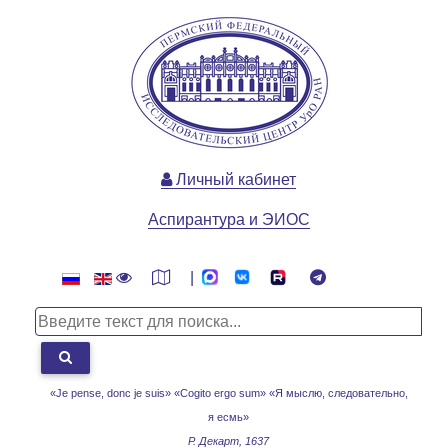
Личный кабинет
Аспирантура и ЭИОС
|
«Je pense, donc je suis» «Cogito ergo sum»
«Я мыслю, следовательно,
я есмь»
Р. Декарт, 1637