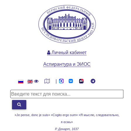
Личный кабинет
Аспирантура и ЭИОС
|
«Je pense, donc je suis» «Cogito ergo sum»
«Я мыслю, следовательно,
я есмь»
Р. Декарт, 1637