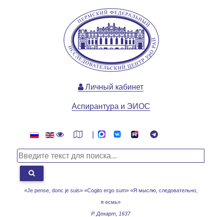
Личный кабинет
Аспирантура и ЭИОС
|
«Je pense, donc je suis» «Cogito ergo sum»
«Я мыслю, следовательно,
я есмь»
Р. Декарт, 1637