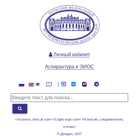
Личный кабинет
Аспирантура и ЭИОС
|
«Je pense, donc je suis» «Cogito ergo sum»
«Я мыслю, следовательно,
я есмь»
Р. Декарт, 1637