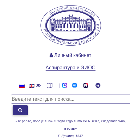
Личный кабинет
Аспирантура и ЭИОС
|
«Je pense, donc je suis» «Cogito ergo sum»
«Я мыслю, следовательно,
я есмь»
Р. Декарт, 1637