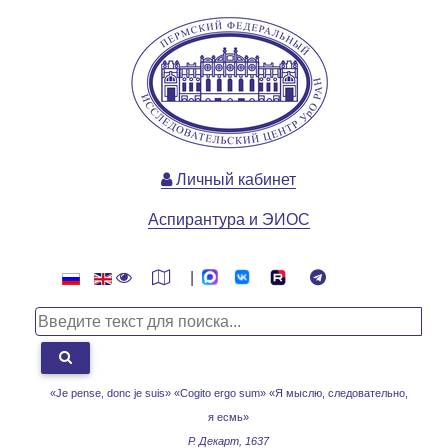
Личный кабинет
Аспирантура и ЭИОС
|
«Je pense, donc je suis» «Cogito ergo sum»
«Я мыслю, следовательно,
я есмь»
Р. Декарт, 1637