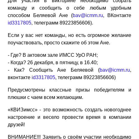
Для участия в викторине необходимо собрать
команду и сообщить о себе любым удобным
способом Беляевой Ане (
bav@icmm.ru
, ВКонтакте
id3317805
, телеграмм 89223856606).
Если у вас нет команды, но есть огромное желание
поучаствовать, просто скажите об этом Ане.
- Где? В актовом зале ИМСС УрО РАН;
- Когда? 26 декабря, в пятницу, в 16.40;
- Как? Сообщить Ане Беляевой (
bav@icmm.ru
,
вконтакте
id3317805
, телеграмм 89223856606)
Предусмотрены классные призы победителям и
плюшки с чаем всем желающим.
«КВИЗимсс» - это возможность создать новогоднее
настроение и весело провести время в компании
друзей!
ВНИМАНИЕ!!! Заявить о своём участии необходимо