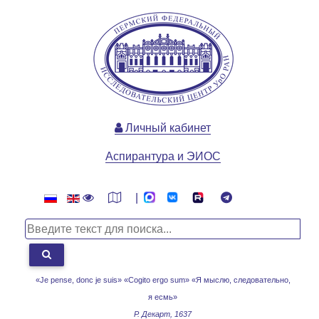
Личный кабинет
Аспирантура и ЭИОС
|
«Je pense, donc je suis» «Cogito ergo sum»
«Я мыслю, следовательно,
я есмь»
Р. Декарт, 1637