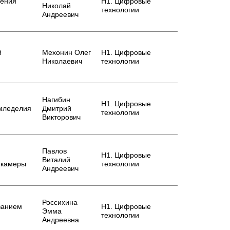
ления
Н1. Цифровые
Николай
технологии
Андреевич
й
Мехонин Олег
Н1. Цифровые
Николаевич
технологии
Нагибин
Н1. Цифровые
емледелия
Дмитрий
технологии
Викторович
Павлов
Н1. Цифровые
Виталий
 камеры
технологии
Андреевич
Россихина
ванием
Н1. Цифровые
Эмма
технологии
Андреевна