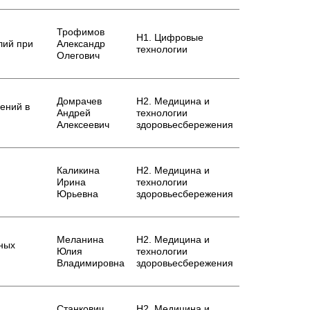
Трофимов
Н1. Цифровые
лий при
Александр
технологии
Олегович
Домрачев
Н2. Медицина и
ений в
Андрей
технологии
Алексеевич
здоровьесбережения
Каликина
Н2. Медицина и
Ирина
технологии
Юрьевна
здоровьесбережения
Меланина
Н2. Медицина и
рных
Юлия
технологии
Владимировна
здоровьесбережения
Станкович
Н2. Медицина и