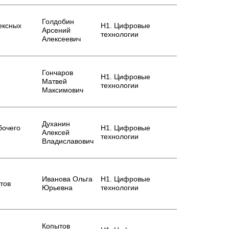
Голдобин
ексных
Н1. Цифровые
Арсений
технологии
Алексеевич
Гончаров
Н1. Цифровые
Матвей
технологии
Максимович
Духанин
бочего
Н1. Цифровые
Алексей
технологии
Владиславович
Иванова Ольга
Н1. Цифровые
тов
Юрьевна
технологии
Копытов