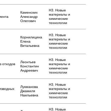
Н3. Новые
Каменских
материалы и
мента
Александр
химические
Олегович
технологии
Н3. Новые
Корнилицина
материалы и
Елена
химические
Витальевна
технологии
Н3. Новые
Леонтьев
з отходов
материалы и
Константин
химические
Андреевич
технологии
Н3. Новые
Лукманова
изводных
материалы и
Джамиля
химические
Наильевна
технологии
Н3. Новые