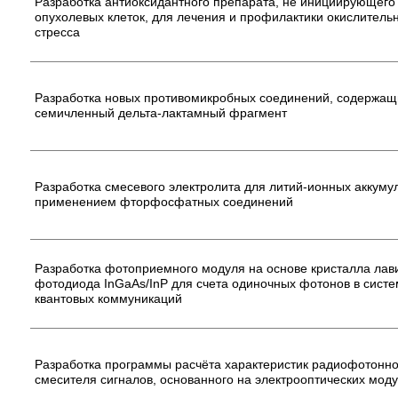
Разработка антиоксидантного препарата, не инициирующего
опухолевых клеток, для лечения и профилактики окислитель
стресса
Разработка новых противомикробных соединений, содержащ
семичленный дельта-лактамный фрагмент
Разработка смесевого электролита для литий-ионных аккуму
применением фторфосфатных соединений
Разработка фотоприемного модуля на основе кристалла лав
фотодиода InGaAs/InP для счета одиночных фотонов в сист
квантовых коммуникаций
Разработка программы расчёта характеристик радиофотонно
смесителя сигналов, основанного на электрооптических мод