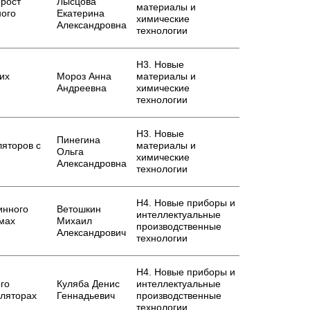
 рост
Лысцова
материалы и
ного
Екатерина
химические
Александровна
технологии
Н3. Новые
их
Мороз Анна
материалы и
Андреевна
химические
технологии
Н3. Новые
Пинегина
ляторов с
материалы и
Ольга
химические
Александровна
технологии
Н4. Новые приборы и
инного
Ветошкин
интеллектуальные
емах
Михаил
производственные
Александрович
технологии
Н4. Новые приборы и
го
Куляба Денис
интеллектуальные
уляторах
Геннадьевич
производственные
технологии