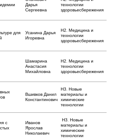
пидемии
Дарья
технологии
Сергеевна
здоровьесбережения
Н2. Медицина и
льтуре для
Усанина Дарья
технологии
й
Игоревна
здоровьесбережения
Шамарина
Н2. Медицина и
Анастасия
технологии
Михайловна
здоровьесбережения
Н3. Новые
ивных
Вшивков Данил
материалы и
тов
Константинович
химические
технологии
Н3. Новые
ия с
Иванов
материалы и
истых
Ярослав
химические
Николаевич
технологии