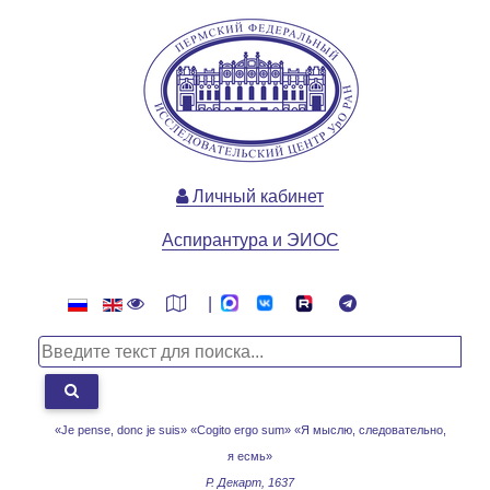
Личный кабинет
Аспирантура и ЭИОС
|
«Je pense, donc je suis» «Cogito ergo sum»
«Я мыслю, следовательно,
я есмь»
Р. Декарт, 1637