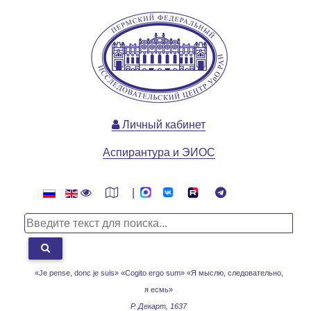
Личный кабинет
Аспирантура и ЭИОС
|
«Je pense, donc je suis» «Cogito ergo sum»
«Я мыслю, следовательно,
я есмь»
Р. Декарт, 1637