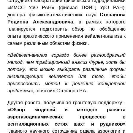
сотрудника лаборатории физической гидродинамики
«ИМСС УрО РАН» (филиал ПФИЦ УрО РАН),
доктора физико-математических наук
Степанова
Родиона Александровича
, в рамках которого
планируется подготовить обзор по обобщению
опыта практического применения вейвлет-анализа к
самым различным областям физики.
«
Вейвлет-анализ гораздо более разнообразный
метод, чем традиционный анализ Фурье, хотя бы
потому, что можно выбирать различные формы
анализирующих вейвлетов для того, чтобы
приспособить метод к решению конкретной
проблемы
»,- пояснил Степанов Р.А.
Другая работа, получившая грантовую поддержку -
«Обзор моделей и методов расчета
аэрогазодинамических процессов в
вентиляционных сетях шахт и рудников»
главного научного сотрудника отдела аэрологии и