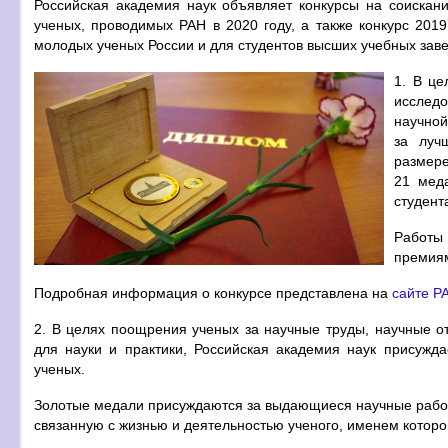
Российская академия наук объявляет конкурсы на соиска
ученых, проводимых РАН в 2020 году, а также конкурс 201
молодых ученых России и для студентов высших учебных зав
1. В це
исслед
научной
за луч
размер
21 мед
cтyдeнт
Работы 
премиям
Подробная информация о конкурсе представлена на
сайте Р
2. В целях поощрения ученых за научные труды, научные о
для науки и практики, Российская академия наук присуж
ученых.
Золотые медали присуждаются за выдающиеся научные работы
связанную с жизнью и деятельностью ученого, именем котор