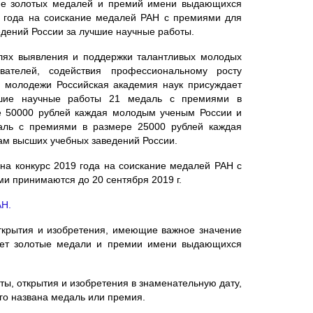
ние золотых медалей и премий имени выдающихся
9 года на соискание медалей РАН с премиями для
едений России за лучшие научные работы.
лях выявления и поддержки талантливых молодых
ователей, содействия профессиональному росту
 молодежи Российская академия наук присуждает
шие научные работы 21 медаль с премиями в
е 50000 рублей каждая молодым ученым России и
аль с премиями в размере 25000 рублей каждая
aм высших учебных заведений России.
на конкурс 2019 года на соискание медалей РАН с
и принимаются до 20 сентября 2019 г.
АН.
ткрытия и изобретения, имеющие важное значение
дает золотые медали и премии имени выдающихся
, открытия и изобретения в знаменательную дату,
ого названа медаль или премия.