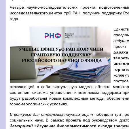
Четыре научно-исследовательских проекта, подготовленн
исследовательского центра УрО РАН, получили поддержку Рос
года.
Единст
програ
ведущи
проект
Барях
теоре
инте
горно
коллек
постро
включающей в себя виртуальную модель объекта монитор
состояния, системы управления и комплексы поддержки при
будут разработаны новые комплексные методы обеспечени
горно-геологических условиях.
В конкурсе для отдельных научных групп
победили три прое
социальных наук. В рамках проекта под руководством докт
Замориной
«Изучение биосовместимости оксида графена