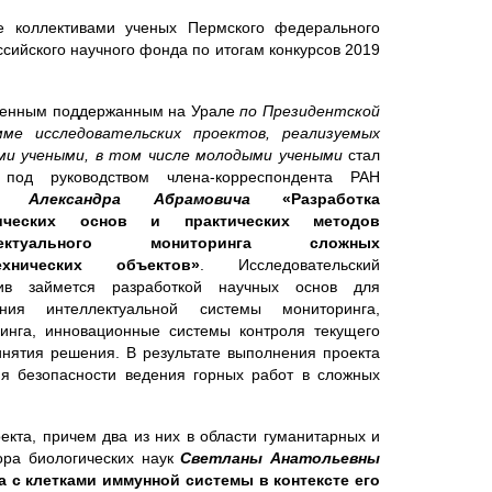
ые коллективами ученых Пермского федерального
сийского научного фонда по итогам конкурсов 2019
венным поддержанным на Урале
по Президентской
мме исследовательских проектов, реализуемых
ми учеными, в том числе молодыми учеными
стал
 под руководством члена-корреспондента РАН
а Александра Абрамовича
«Разработка
тических основ и практических методов
ллектуального мониторинга сложных
технических объектов»
. Исследовательский
тив займется разработкой научных основ для
ения интеллектуальной системы мониторинга,
инга, инновационные системы контроля текущего
нятия решения. В результате выполнения проекта
я безопасности ведения горных работ в сложных
кта, причем два из них в области гуманитарных и
ора биологических наук
Светланы Анатольевны
 с клетками иммунной системы в контексте его