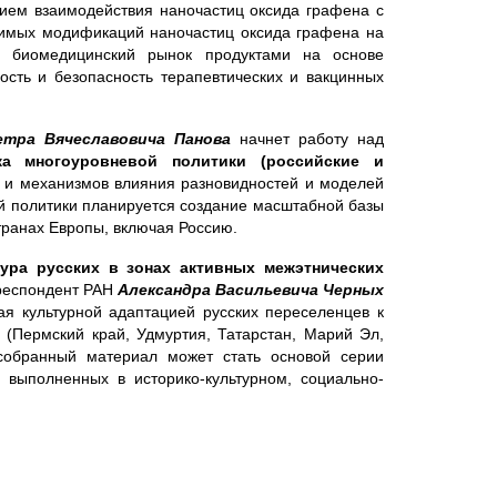
ием взаимодействия наночастиц оксида графена с
чимых модификаций наночастиц оксида графена на
ь биомедицинский рынок продуктами на основе
сть и безопасность терапевтических и вакцинных
етра Вячеславовича Панова
начнет работу над
а многоуровневой политики (российские и
 и механизмов влияния разновидностей и моделей
й политики планируется создание масштабной базы
транах Европы, включая Россию.
ура русских в зонах активных межэтнических
респондент РАН
Александра Васильевича Черных
ая культурной адаптацией русских переселенцев к
(Пермский край, Удмуртия, Татарстан, Марий Эл,
собранный материал может стать основой серии
, выполненных в историко-культурном, социально-