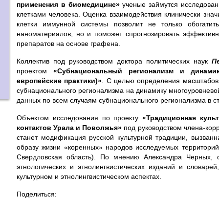
применения в биомедицине»
ученые займутся исследован
клетками человека. Оценка взаимодействия клинически зна
клетки иммунной системы позволит не только обогатит
наноматериалов, но и поможет спрогнозировать эффективно
препаратов на основе графена.
Коллектив под руководством доктора политических наук
П
проектом
«Субнациональный регионализм и динамик
европейские практики)»
. С целью определения масштабов
субнационального регионализма на динамику многоуровнево
данных по всем случаям субнационального регионализма в с
Объектом исследования по проекту
«Традиционная культ
контактов Урала и Поволжья»
под руководством члена-кор
станет модификация русской культурной традиции, вызванн
образу жизни «коренных» народов исследуемых территорий 
Свердловская область). По мнению Александра Черных, 
этнологических и этнолингвистических изданий и словарей
культурном и этнолингвистическом аспектах.
Поделиться: