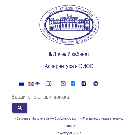
Личный кабинет
Аспирантура и ЭИОС
|
«Je pense, donc je suis» «Cogito ergo sum»
«Я мыслю, следовательно,
я есмь»
Р. Декарт, 1637