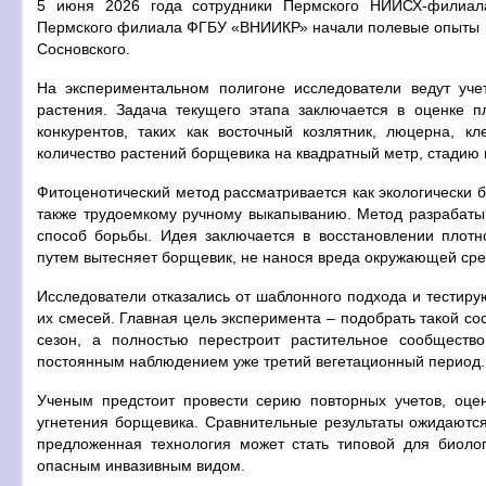
5 июня 2026 года сотрудники Пермского НИИСХ-филиа
Пермского филиала ФГБУ «ВНИИКР» начали полевые опыты в
Сосновского.
На экспериментальном полигоне исследователи ведут уч
растения. Задача текущего этапа заключается в оценке п
конкурентов, таких как восточный козлятник, люцерна, 
количество растений борщевика на квадратный метр, стадию 
Фитоценотический метод рассматривается как экологически 
также трудоемкому ручному выкапыванию. Метод разрабатыв
способ борьбы. Идея заключается в восстановлении плотно
путем вытесняет борщевик, не нанося вреда окружающей сре
Исследователи отказались от шаблонного подхода и тестиру
их смесей. Главная цель эксперимента – подобрать такой со
сезон, а полностью перестроит растительное сообществ
постоянным наблюдением уже третий вегетационный период.
Ученым предстоит провести серию повторных учетов, оце
угнетения борщевика. Сравнительные результаты ожидаются 
предложенная технология может стать типовой для биолог
опасным инвазивным видом.