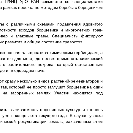
ла ПФИЦ УрО РАН совместно со специалистами
 рамках проекта по методам борьбы с борщевиком
еты с различными схемами подавления ядовитого
лотности всходов борщевика и многолетних трав-
клевер и злаковые травы. Специалисты фиксируют
их развития и общее состояние травостоя.
безопасная альтернатива химическим гербицидам, а
ается для мест, где нельзя применять химический
го растительного покрова, который естественным
де и плодородию почв.
ют сразу несколько видов растений-ремедиаторов и
став, который не просто заглушит борщевик на один
о на засоренных землях. Участки находятся под
нить выживаемость подсеянных культур и степень
уже в конце лета текущего года. В случае успеха
ической рекультивации земель, захваченных этим