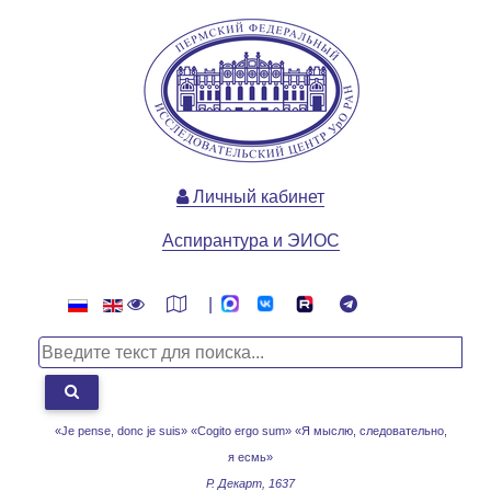
Личный кабинет
Аспирантура и ЭИОС
|
«Je pense, donc je suis» «Cogito ergo sum»
«Я мыслю, следовательно,
я есмь»
Р. Декарт, 1637