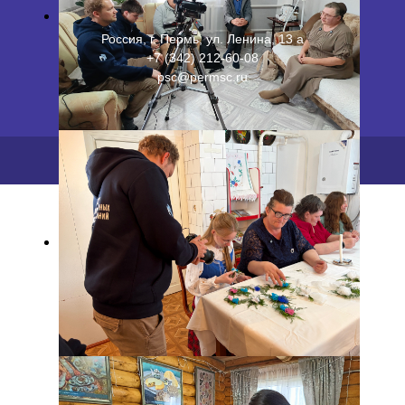
Россия, г. Пермь, ул. Ленина, 13 а
+7 (342) 212-60-08
psc@permsc.ru
2026 ©
ПФИЦ УрО РАН