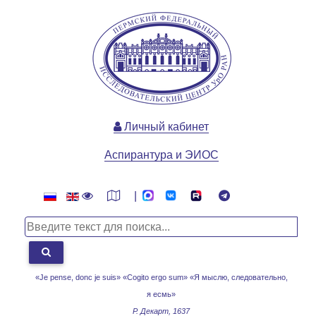
Личный кабинет
Аспирантура и ЭИОС
|
«Je pense, donc je suis» «Cogito ergo sum»
«Я мыслю, следовательно,
я есмь»
Р. Декарт, 1637