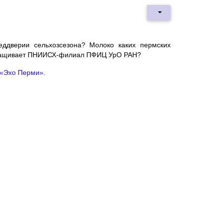
еддверии сельхозсезона? Молоко каких пермских
выращивает ПНИИСХ-филиал ПФИЦ УрО РАН?
 «Эхо Перми»
.