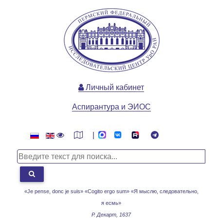
Личный кабинет
Аспирантура и ЭИОС
|
«Je pense, donc je suis» «Cogito ergo sum»
«Я мыслю, следовательно,
я есмь»
Р. Декарт, 1637