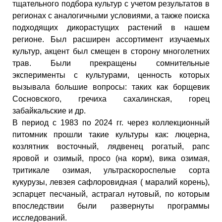
тщательного подбора культур с учетом результатов в
регионах с аналогичными условиями, а также поиска
подходящих дикорастущих растений в нашем
регионе. Был расширен ассортимент изучаемых
культур, акцент был смещен в сторону многолетних
трав. Были прекращены сомнительные
эксперименты с культурами, ценность которых
вызывала большие вопросы: таких как борщевик
Сосновского, гречиха сахалинская, горец
забайкальские и др.
В период с 1983 по 2024 гг. через коллекционный
питомник прошли такие культуры как: люцерна,
козлятник восточный, лядвенец рогатый, рапс
яровой и озимый, просо (на корм), вика озимая,
тритикале озимая, ультраскороспелые сорта
кукурузы, левзея сафлоровидная ( маралий корень),
эспарцет песчаный, астрагал нутовый, по которым
впоследствии были развернуты программы
исследований.