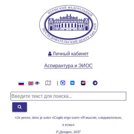
Личный кабинет
Аспирантура и ЭИОС
|
«Je pense, donc je suis» «Cogito ergo sum»
«Я мыслю, следовательно,
я есмь»
Р. Декарт, 1637