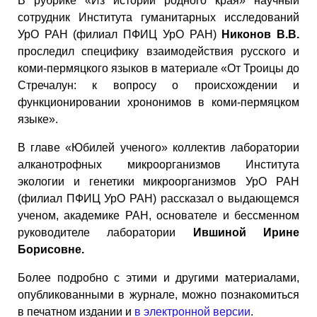
В рубрике «Из истории родного края» научный
сотрудник Института гуманитарных исследований
УрО РАН (филиал ПФИЦ УрО РАН)
Никонов В.В.
проследил специфику взаимодействия русского и
коми-пермяцкого языков в материале «От Троицы до
Стречалун: к вопросу о происхождении и
функционировании хрононимов в коми-пермяцком
языке».
В главе «Юбилей ученого» коллектив лаборатории
алканотрофных микроорганизмов Института
экологии и генетики микроорганизмов УрО РАН
(филиал ПФИЦ УрО РАН) рассказал о выдающемся
ученом, академике РАН, основателе и бессменном
руководителе лаборатории
Ившиной Ирине
Борисовне.
Более подробно с этими и другими материалами,
опубликованными в журнале, можно познакомиться
в печатном издании и
в электронной версии
.