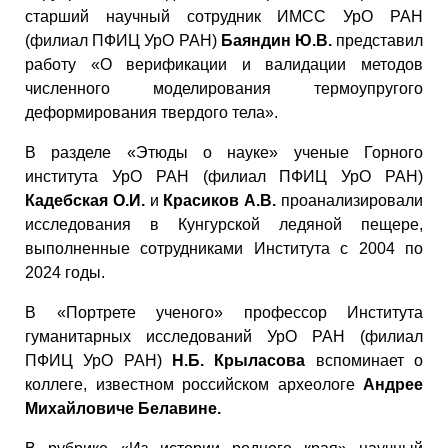
старший научный сотрудник ИМСС УрО РАН
(филиал ПФИЦ УрО РАН)
Баяндин Ю.В.
представил
работу «О верификации и валидации методов
численного моделирования термоупругого
деформирования твердого тела».
В разделе «Этюды о науке» ученые Горного
института УрО РАН (филиал ПФИЦ УрО РАН)
Кадебская О.И.
и
Красиков А.В.
проанализировали
исследования в Кунгурской ледяной пещере,
выполненные сотрудниками Института с 2004 по
2024 годы.
В «Портрете ученого» профессор Института
гуманитарных исследований УрО РАН (филиал
ПФИЦ УрО РАН)
Н.Б. Крыласова
вспоминает о
коллеге, известном российском археологе
Андрее
Михайловиче Белавине.