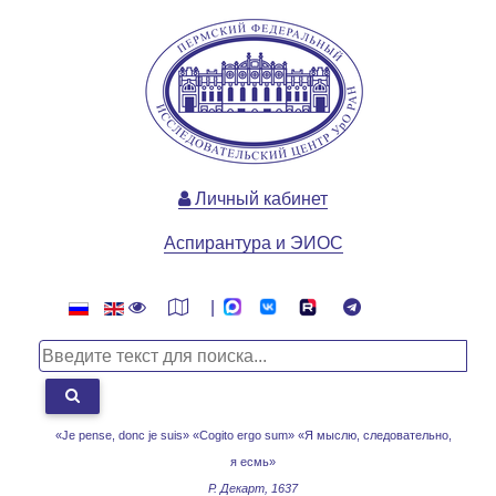
Личный кабинет
Аспирантура и ЭИОС
|
«Je pense, donc je suis» «Cogito ergo sum»
«Я мыслю, следовательно,
я есмь»
Р. Декарт, 1637