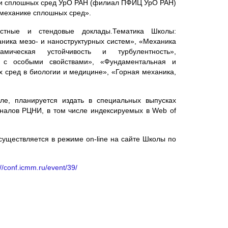
ики сплошных сред УрО РАН (филиал ПФИЦ УрО РАН)
механике сплошных сред».
стные и стендовые доклады.Тематика Школы:
ника мезо- и наноструктурных систем», «Механика
амическая устойчивость и турбулентность»,
й с особыми свойствами», «Фундаментальная и
 сред в биологии и медицине», «Горная механика,
ле, планируется издать в специальных выпусках
налов РЦНИ, в том числе индексируемых в Web of
существляется в режиме on-line на сайте Школы по
://conf.icmm.ru/event/39/