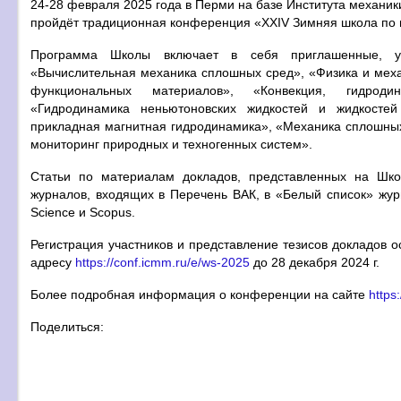
24-28 февраля 2025 года в Перми на базе Института механ
пройдёт традиционная конференция «XXIV Зимняя школа по 
Программа Школы включает в себя приглашенные, у
«Вычислительная механика сплошных сред», «Физика и меха
функциональных материалов», «Конвекция, гидродин
«Гидродинамика неньютоновских жидкостей и жидкосте
прикладная магнитная гидродинамика», «Механика сплошных
мониторинг природных и техногенных систем».
Статьи по материалам докладов, представленных на Шко
журналов, входящих в Перечень ВАК, в «Белый список» жур
Science и Scopus.
Регистрация участников и представление тезисов докладов о
адресу
https://conf.icmm.ru/e/ws-2025
до 28 декабря 2024 г.
Более подробная информация о конференции на сайте
https
Поделиться: