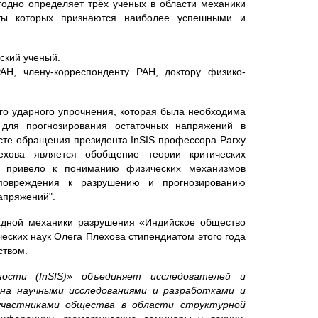
годно определяет трёх ученых в области механики
боты которых признаются наиболее успешными и
ский ученый.
Н, члену-корреспонденту РАН, доктору физико-
го ударного упрочнения, которая была необходима
для прогнозирования остаточных напряжений в
ксте обращения президента InSIS профессора Рагху
хова является обобщение теории критических
о привело к пониманию физических механизмов
повреждения к разрушению и прогнозированию
апряжений".
ладной механики разрушения «Индийское общество
еских наук Олега Плехова стипендиатом этого года
ством.
сти (InSIS)» объединяет исследователей и
ена научными исследованиями и разработками и
участниками общества в области структурной