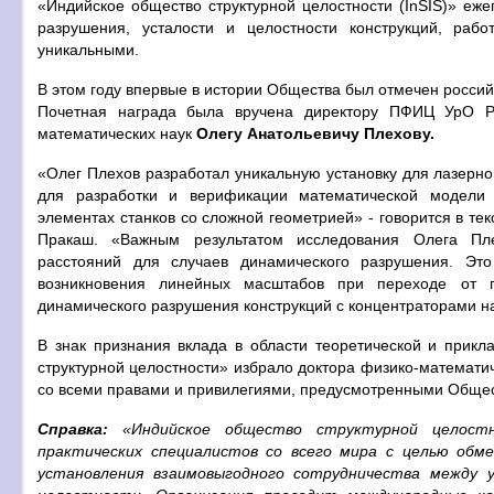
«Индийское общество структурной целостности (InSIS)» еже
разрушения, усталости и целостности конструкций, ра
уникальными.
В этом году впервые в истории Общества был отмечен россий
Почетная награда была вручена директору ПФИЦ УрО РА
математических наук
Олегу Анатольевичу Плехову.
«Олег Плехов разработал уникальную установку для лазерно
для разработки и верификации математической модели 
элементах станков со сложной геометрией» - говорится в те
Пракаш. «Важным результатом исследования Олега Пле
расстояний для случаев динамического разрушения. Эт
возникновения линейных масштабов при переходе от 
динамического разрушения конструкций с концентраторами н
В знак признания вклада в области теоретической и прик
структурной целостности» избрало доктора физико-математич
со всеми правами и привилегиями, предусмотренными Обще
Справка:
«Индийское общество структурной целостно
практических специалистов со всего мира с целью обм
установления взаимовыгодного сотрудничества между 