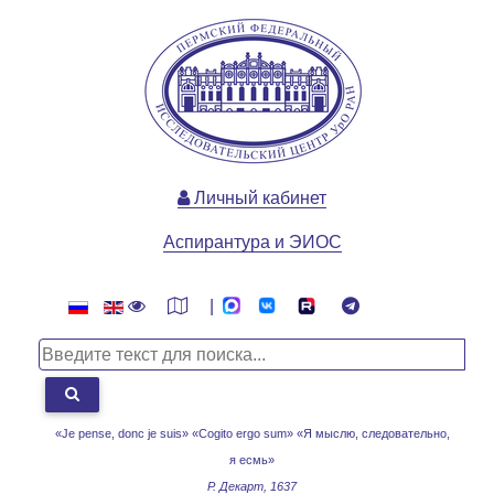
Личный кабинет
Аспирантура и ЭИОС
|
«Je pense, donc je suis» «Cogito ergo sum»
«Я мыслю, следовательно,
я есмь»
Р. Декарт, 1637