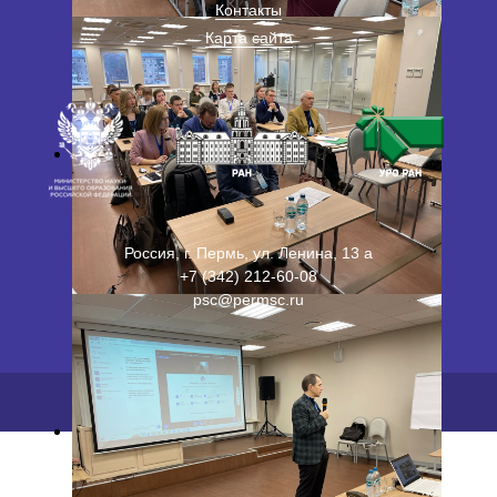
Контакты
Карта сайта
Россия, г. Пермь, ул. Ленина, 13 а
+7 (342) 212-60-08
psc@permsc.ru
2026 ©
ПФИЦ УрО РАН