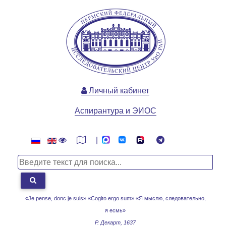
Личный кабинет
Аспирантура и ЭИОС
|
«Je pense, donc je suis» «Cogito ergo sum»
«Я мыслю, следовательно,
я есмь»
Р. Декарт, 1637