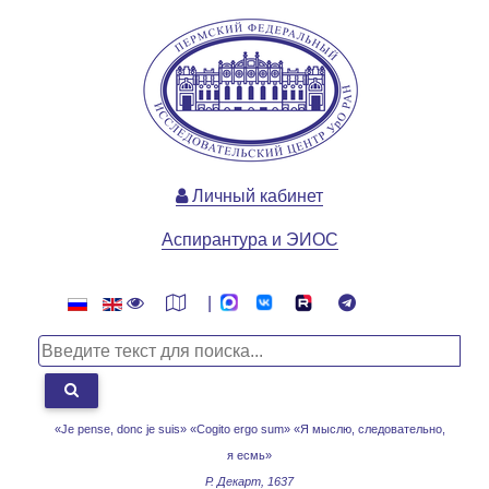
Личный кабинет
Аспирантура и ЭИОС
|
«Je pense, donc je suis» «Cogito ergo sum»
«Я мыслю, следовательно,
я есмь»
Р. Декарт, 1637